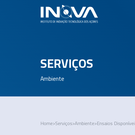
SERVIÇOS
Ambiente
Home
>
Serviços
>
Ambiente
>
Ensaios Disponíve