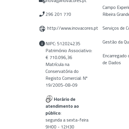
inova@inovacores.pt
Campo Experi
296 201 770
Ribeira Grand
http://www.inovacores.pt
Serviços de C
Gestão da Qu
NIPC: 512024235
Património Associativo:
Encarregado 
€ 710.096,36
de Dados
Matrícula na
Conservatória do
Registo Comercial: Nº
19/2005-08-09
Horário de
atendimento ao
público
:
segunda a sexta-feira
9H00 - 12H30