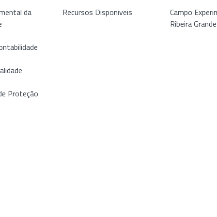
mental da
Recursos Disponiveis
Campo Experim
e
Ribeira Grande
ontabilidade
alidade
de Proteção