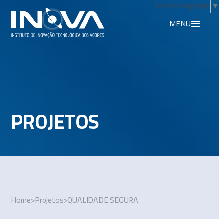
Select Language
▼
MENU
PROJETOS
Home
>
Projetos
>
QUALIDADE SEGURA