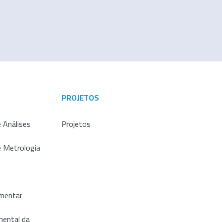
PROJETOS
 Análises
Projetos
e Metrologia
imentar
ental da