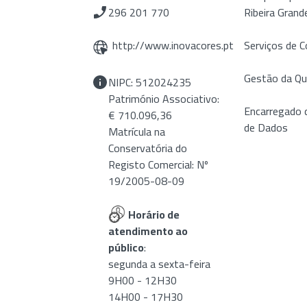
296 201 770
Ribeira Grand
http://www.inovacores.pt
Serviços de C
Gestão da Qu
NIPC: 512024235
Património Associativo:
Encarregado 
€ 710.096,36
de Dados
Matrícula na
Conservatória do
Registo Comercial: Nº
19/2005-08-09
Horário de
atendimento ao
público
:
segunda a sexta-feira
9H00 - 12H30
14H00 - 17H30