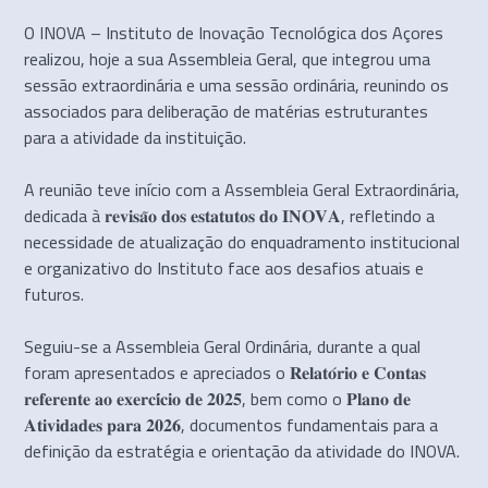
O INOVA – Instituto de Inovação Tecnológica dos Açores
realizou, hoje a sua Assembleia Geral, que integrou uma
sessão extraordinária e uma sessão ordinária, reunindo os
associados para deliberação de matérias estruturantes
para a atividade da instituição.
A reunião teve início com a Assembleia Geral Extraordinária,
dedicada à 𝐫𝐞𝐯𝐢𝐬𝐚̃𝐨 𝐝𝐨𝐬 𝐞𝐬𝐭𝐚𝐭𝐮𝐭𝐨𝐬 𝐝𝐨 𝐈𝐍𝐎𝐕𝐀, refletindo a
necessidade de atualização do enquadramento institucional
e organizativo do Instituto face aos desafios atuais e
futuros.
Seguiu-se a Assembleia Geral Ordinária, durante a qual
foram apresentados e apreciados o 𝐑𝐞𝐥𝐚𝐭𝐨́𝐫𝐢𝐨 𝐞 𝐂𝐨𝐧𝐭𝐚𝐬
𝐫𝐞𝐟𝐞𝐫𝐞𝐧𝐭𝐞 𝐚𝐨 𝐞𝐱𝐞𝐫𝐜𝐢́𝐜𝐢𝐨 𝐝𝐞 𝟐𝟎𝟐𝟓, bem como o 𝐏𝐥𝐚𝐧𝐨 𝐝𝐞
𝐀𝐭𝐢𝐯𝐢𝐝𝐚𝐝𝐞𝐬 𝐩𝐚𝐫𝐚 𝟐𝟎𝟐𝟔, documentos fundamentais para a
definição da estratégia e orientação da atividade do INOVA.