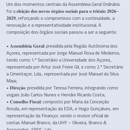
Um dos momentos centrais da Assembleia Geral Ordinária
foi a 𝐞𝐥𝐞𝐢𝐜̧𝐚̃𝐨 𝐝𝐨𝐬 𝐧𝐨𝐯𝐨𝐬 𝐨́𝐫𝐠𝐚̃𝐨𝐬 𝐬𝐨𝐜𝐢𝐚𝐢𝐬 𝐩𝐚𝐫𝐚 𝐨 𝐭𝐫𝐢𝐞́𝐧𝐢𝐨 𝟐𝟎𝟐𝟔–
𝟐𝟎𝟐𝟗, reforçando o compromisso com a continuidade, a
renovação e a representatividade institucional. A
composição dos órgãos sociais passou a ser a seguinte:
• 𝐀𝐬𝐬𝐞𝐦𝐛𝐥𝐞𝐢𝐚 𝐆𝐞𝐫𝐚𝐥: presidida pela Região Autónoma dos
Açores, representada por Jorge Manuel Rosa de Medeiros,
tendo como 1.º Secretário a Universidade dos Açores,
representada por Artur José Freire Gil, e como 2.º Secretário
a Cimentaçor, Lda., representada por José Manuel da Silva
Maia;
• 𝐃𝐢𝐫𝐞𝐜̧𝐚̃𝐨: presidida por Teresa Ferreira, integrando como
vogais João Carlos Nunes e Hernâni Ricardo Costa;
• 𝐂𝐨𝐧𝐬𝐞𝐥𝐡𝐨 𝐅𝐢𝐬𝐜𝐚𝐥: composto por Maria da Conceição
Arruda, em representação da EDA, e Hugo Gonçalves, em
representação da Finançor, sendo o revisor oficial de
contas Manuel Branco, da UHY – Oliveira, Branco &
Associados, SROC, Lda.