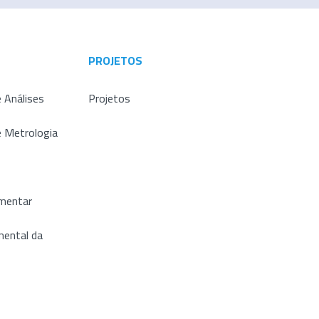
PROJETOS
 Análises
Projetos
e Metrologia
imentar
ental da