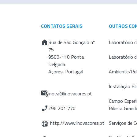
CONTATOS GERAIS
OUTROS CO
Rua de São Gonçalo nº
Laboratório d
75
9500-110 Ponta
Laboratório 
Delgada
Açores, Portugal
Ambiente/Ru
Instalação Pil
inova@inovacores.pt
Campo Experi
296 201 770
Ribeira Grand
http://www.inovacores.pt
Serviços de C