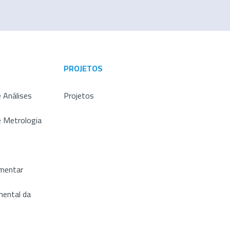
PROJETOS
 Análises
Projetos
e Metrologia
imentar
ental da