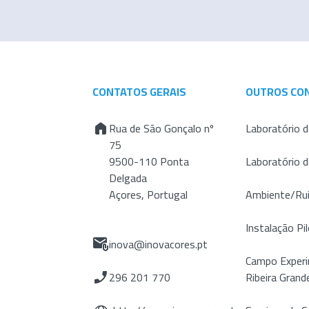
CONTATOS GERAIS
OUTROS CO
Rua de São Gonçalo nº
Laboratório d
75
9500-110 Ponta
Laboratório 
Delgada
Açores, Portugal
Ambiente/Ru
Instalação Pil
inova@inovacores.pt
Campo Experi
296 201 770
Ribeira Grand