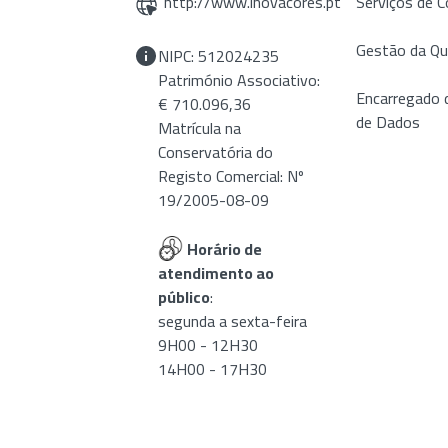
http://www.inovacores.pt
Serviços de C
Gestão da Qu
NIPC: 512024235
Património Associativo:
Encarregado 
€ 710.096,36
de Dados
Matrícula na
Conservatória do
Registo Comercial: Nº
19/2005-08-09
Horário de
atendimento ao
público
:
segunda a sexta-feira
9H00 - 12H30
14H00 - 17H30